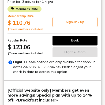
メニュー ＋
〒530-0056 大阪府大阪市北区兎我野町5番2号
TEL:06-4792-8380